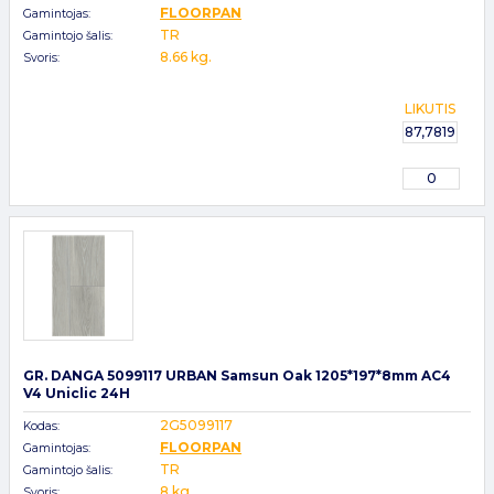
FLOORPAN
Gamintojas:
TR
Gamintojo šalis:
8.66 kg.
Svoris:
LIKUTIS
87,7819
0
GR. DANGA 5099117 URBAN Samsun Oak 1205*197*8mm AC4
V4 Uniclic 24H
2G5099117
Kodas:
FLOORPAN
Gamintojas:
TR
Gamintojo šalis:
8 kg.
Svoris: