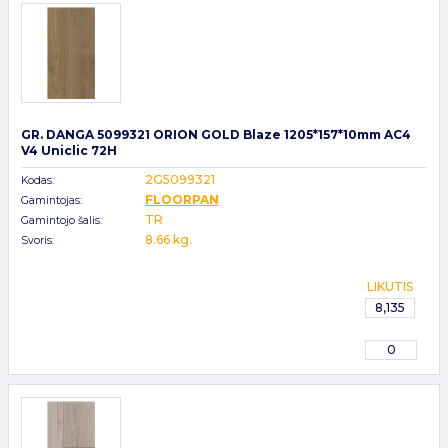
GR. DANGA 5099321 ORION GOLD Blaze 1205*157*10mm AC4
V4 Uniclic 72H
2G5099321
Kodas:
FLOORPAN
Gamintojas:
TR
Gamintojo šalis:
8.66 kg.
Svoris:
LIKUTIS
8,135
0