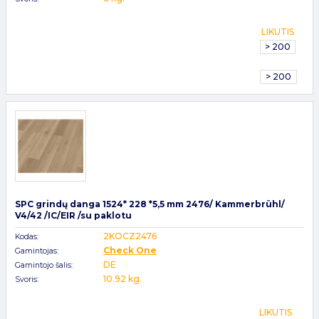
LIKUTIS
> 200
> 200
SPC grindų danga 1524* 228 *5,5 mm 2476/ Kammerbrühl/
V4/42 /IC/EIR /su paklotu
2KOCZ2476
Kodas:
Check One
Gamintojas:
DE
Gamintojo šalis:
10.92 kg.
Svoris:
LIKUTIS