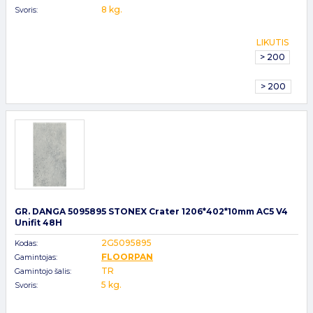
8 kg.
Svoris:
LIKUTIS
> 200
> 200
GR. DANGA 5095895 STONEX Crater 1206*402*10mm AC5 V4
Unifit 48H
2G5095895
Kodas:
FLOORPAN
Gamintojas:
TR
Gamintojo šalis:
5 kg.
Svoris: