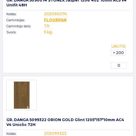
GR. DANGA 5090074 STONEX Jasper 1206*402*10mm AC5 V4
Unifit 48H
2G5090074
Kodas:
FLOORPAN
Gamintojas:
TR
Gamintojo šalis:
5 kg.
Svoris:
LIKUTIS
> 200
0
GR. DANGA 5099322 ORION GOLD Glint 1205*157*10mm AC4
V4 Uniclic 72H
2G5099322
Kodas: