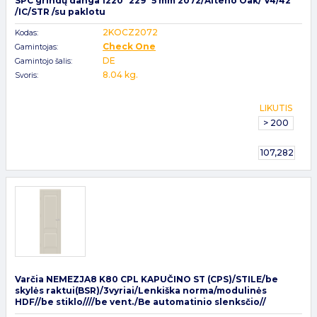
SPC grindų danga 1220* 229 *5 mm 2072/Alteno Oak/ V4/42
/IC/STR /su paklotu
2KOCZ2072
Kodas:
Check One
Gamintojas:
DE
Gamintojo šalis:
8.04 kg.
Svoris:
LIKUTIS
> 200
107,282
Varčia NEMEZJA8 K80 CPL KAPUČINO ST (CPS)/STILE/be
skylės raktui(BSR)/3vyriai/Lenkiška norma/modulinės
HDF//be stiklo////be vent./Be automatinio slenksčio//