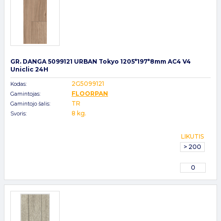
GR. DANGA 5099121 URBAN Tokyo 1205*197*8mm AC4 V4
Uniclic 24H
2G5099121
Kodas:
FLOORPAN
Gamintojas:
TR
Gamintojo šalis:
8 kg.
Svoris:
LIKUTIS
> 200
0