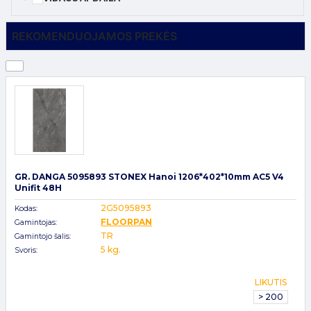
REKOMENDUOJAMOS PREKĖS
GR. DANGA 5095893 STONEX Hanoi 1206*402*10mm AC5 V4
Unifit 48H
2G5095893
Kodas:
FLOORPAN
Gamintojas:
TR
Gamintojo šalis:
5 kg.
Svoris:
LIKUTIS
> 200