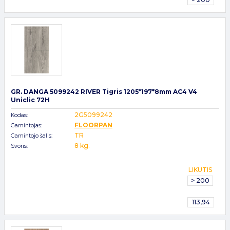
GR. DANGA 5099242 RIVER Tigris 1205*197*8mm AC4 V4
Uniclic 72H
2G5099242
Kodas:
FLOORPAN
Gamintojas:
TR
Gamintojo šalis:
8 kg.
Svoris:
LIKUTIS
> 200
113,94