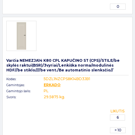
0
Varčia NEMEZJA14 K80 CPL KAPUČINO ST (CPS)/STILE/be
skylės raktui(BSR)/3vyriai/Lenkiška norma/modulinės
HDF//be stiklo////be vent./Be automatinio slenksčio//
5DZL1NZCPS8K14BD3JB1
Kodas:
ERKADO
Gamintojas:
PL
Gamintojo šalis:
29.5875 kg.
Svoris:
LIKUTIS
6
> 10