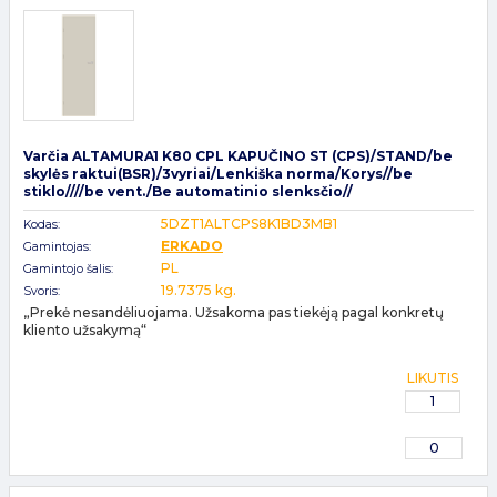
Varčia ALTAMURA1 K80 CPL KAPUČINO ST (CPS)/STAND/be
skylės raktui(BSR)/3vyriai/Lenkiška norma/Korys//be
stiklo////be vent./Be automatinio slenksčio//
5DZT1ALTCPS8K1BD3MB1
Kodas:
ERKADO
Gamintojas:
PL
Gamintojo šalis:
19.7375 kg.
Svoris:
„Prekė nesandėliuojama. Užsakoma pas tiekėją pagal konkretų
kliento užsakymą“
LIKUTIS
1
0