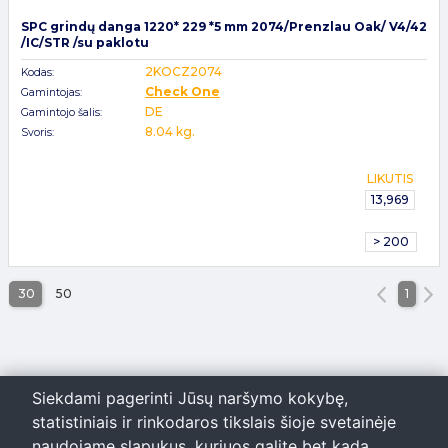
SPC grindų danga 1220* 229 *5 mm 2074/Prenzlau Oak/ V4/42
/IC/STR /su paklotu
2KOCZ2074
Kodas:
Check One
Gamintojas:
DE
Gamintojo šalis:
8.04 kg.
Svoris:
LIKUTIS
13,969
> 200
30
50
1
Siekdami pagerinti Jūsų naršymo kokybę,
statistiniais ir rinkodaros tikslais šioje svetainėje
naudojame slapukus, kuriuos galite bet kada