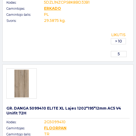
5DZL1NZCPS8K8BD3JB1
Kodas:
ERKADO
Gamintojas:
PL
Gamintojo šalis:
29.5875 kg.
Svoris:
LIKUTIS
> 10
5
GR. DANGA 5099410 ELITE XL Lajes 1202*195*12mm AC5 V4
Unifit 72H
2G5099410
Kodas:
FLOORPAN
Gamintojas:
TR
Gamintojo šalis: