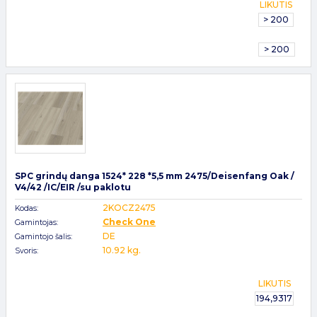
LIKUTIS
> 200
> 200
SPC grindų danga 1524* 228 *5,5 mm 2475/Deisenfang Oak /
V4/42 /IC/EIR /su paklotu
2KOCZ2475
Kodas:
Check One
Gamintojas:
DE
Gamintojo šalis:
10.92 kg.
Svoris:
LIKUTIS
194,9317