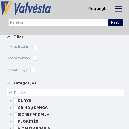
Prisijungti
Rasti
Kategorijos
Filtrai
Tik su likučiu
Išpardavimas
Nekondicija
Kategorijos
DURYS
GRINDŲ DANGA
IŠORĖS APDAILA
PLOKŠTĖS
VIDAUS APDAILA