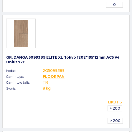
0
GR. DANGA 5099389 ELITE XL Tokyo 1202*195*12mm AC5 V4
Unifit 72H
2G5099389
Kodas:
FLOORPAN
Gamintojas:
TR
Gamintojo šalis:
8 kg.
Svoris:
LIKUTIS
> 200
> 200