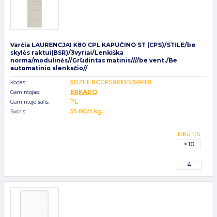
Varčia LAURENCJA1 K80 CPL KAPUČINO ST (CPS)/STILE/be
skylės raktui(BSR)/3vyriai/Lenkiška
norma/modulinės//Grūdintas matinis////be vent./Be
automatinio slenksčio//
5DZL1LRCCPS8K1BD3RMB1
Kodas:
ERKADO
Gamintojas:
PL
Gamintojo šalis:
55.6625 kg.
Svoris:
LIKUTIS
> 10
4