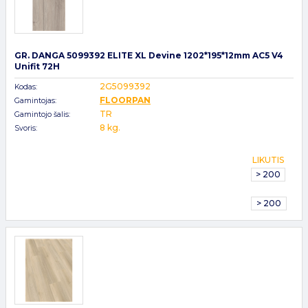
GR. DANGA 5099392 ELITE XL Devine 1202*195*12mm AC5 V4
Unifit 72H
2G5099392
Kodas:
FLOORPAN
Gamintojas:
TR
Gamintojo šalis:
8 kg.
Svoris:
LIKUTIS
> 200
> 200