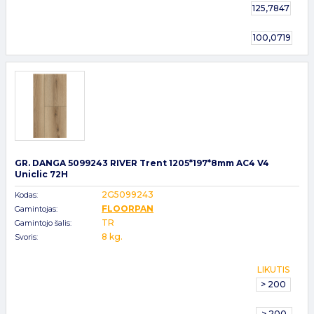
125,7847
100,0719
GR. DANGA 5099243 RIVER Trent 1205*197*8mm AC4 V4
Uniclic 72H
2G5099243
Kodas:
FLOORPAN
Gamintojas:
TR
Gamintojo šalis:
8 kg.
Svoris:
LIKUTIS
> 200
> 200